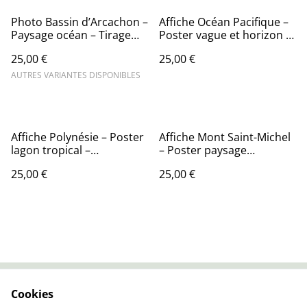
Photo Bassin d’Arcachon –
Affiche Océan Pacifique –
Paysage océan – Tirage
Poster vague et horizon –
photo
Décoration murale nature
25,00 €
25,00 €
AUTRES VARIANTES DISPONIBLES
Affiche Polynésie – Poster
Affiche Mont Saint-Michel
lagon tropical –
– Poster paysage
Décoration murale
normand – Décoration
25,00 €
25,00 €
exotique
murale patrimoine
Cookies
Contactez-nous
Conditions