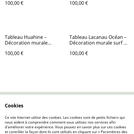
100,00 €
100,00 €
Tableau Huahine –
Tableau Lacanau Océan –
Décoration murale
Décoration murale surf –
exotique – Photo lagon
Photo Atlantique
100,00 €
100,00 €
Cookies
Contactez-nous
Conditions
Politique de
Politique de cookies
Ce site Internet utilise des cookies. Les cookies sont de petits fichiers qui
confidentialité
nous aident à comprendre comment vous utilisez nos services afin
d'améliorer votre expérience. Vous pouvez en savoir plus sur ces cookies
et contrôler la façon dont ils sont utilisés en cliquant sur « Paramètres des