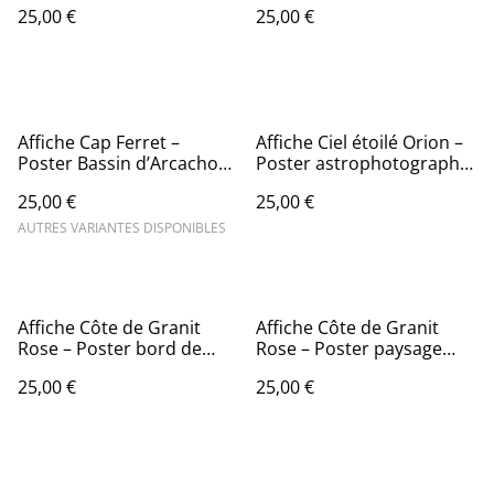
25,00 €
25,00 €
d’Arcachon – Décoration
murale nature
Affiche Cap Ferret –
Affiche Ciel étoilé Orion –
Poster Bassin d’Arcachon
Poster astrophotographie
– Décoration murale bord
– Décoration murale
25,00 €
25,00 €
de mer
cosmos
AUTRES VARIANTES DISPONIBLES
Affiche Côte de Granit
Affiche Côte de Granit
Rose – Poster bord de
Rose – Poster paysage
mer – Décoration murale
Bretagne – Décoration
25,00 €
25,00 €
minérale
murale nature