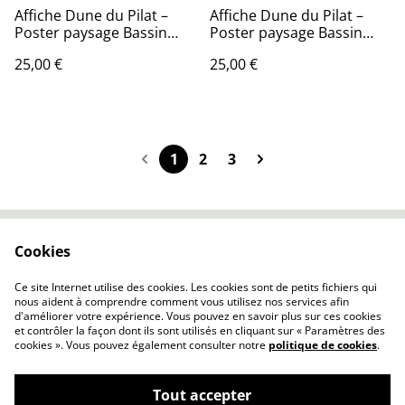
Affiche Dune du Pilat –
Affiche Dune du Pilat –
Poster paysage Bassin
Poster paysage Bassin
d’Arcachon – Décoration
d’Arcachon – Décoration
25,00 €
25,00 €
murale nature
murale nature
1
2
3
Cookies
Contactez-nous
Conditions
Politique de
Politique de cookies
Ce site Internet utilise des cookies. Les cookies sont de petits fichiers qui
confidentialité
nous aident à comprendre comment vous utilisez nos services afin
d'améliorer votre expérience. Vous pouvez en savoir plus sur ces cookies
et contrôler la façon dont ils sont utilisés en cliquant sur « Paramètres des
cookies ». Vous pouvez également consulter notre
politique de cookies
.
Tout accepter