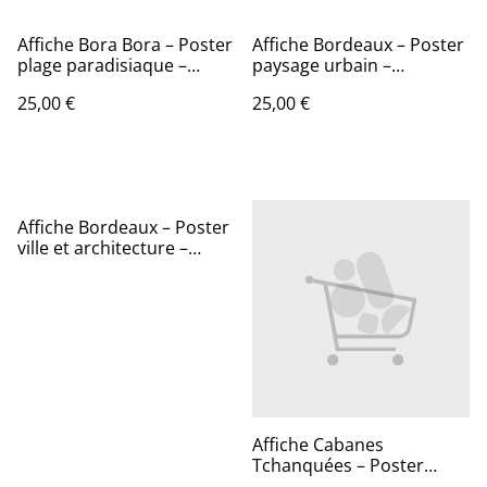
Affiche Bora Bora – Poster
Affiche Bordeaux – Poster
plage paradisiaque –
paysage urbain –
Décoration murale
Décoration murale
25,00 €
25,00 €
tropicale
moderne
Affiche Bordeaux – Poster
ville et architecture –
Décoration murale
urbaine
Affiche Cabanes
Tchanquées – Poster
paysage Bassin