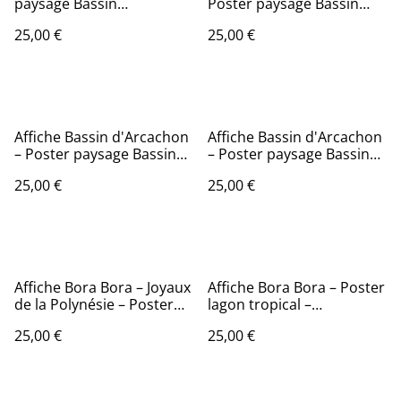
paysage Bassin
Poster paysage Bassin
d’Arcachon – Décoration
d’Arcachon – Décoration
25,00 €
25,00 €
murale nature
murale nature
Affiche Bassin d'Arcachon
Affiche Bassin d'Arcachon
– Poster paysage Bassin
– Poster paysage Bassin
d’Arcachon – Décoration
d’Arcachon – Décoration
25,00 €
25,00 €
murale nature
murale nature
Affiche Bora Bora – Joyaux
Affiche Bora Bora – Poster
de la Polynésie – Poster
lagon tropical –
lagon – Décoration
Décoration murale
25,00 €
25,00 €
murale exotique
exotique