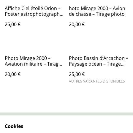
Affiche Ciel étoilé Orion –
hoto Mirage 2000 – Avion
Poster astrophotographie
de chasse – Tirage photo
– Décoration murale
25,00 €
20,00 €
cosmos
Photo Mirage 2000 –
Photo Bassin d’Arcachon –
Aviation militaire – Tirage
Paysage océan – Tirage
photo
photo
20,00 €
25,00 €
AUTRES VARIANTES DISPONIBLES
Cookies
Contactez-nous
Conditions