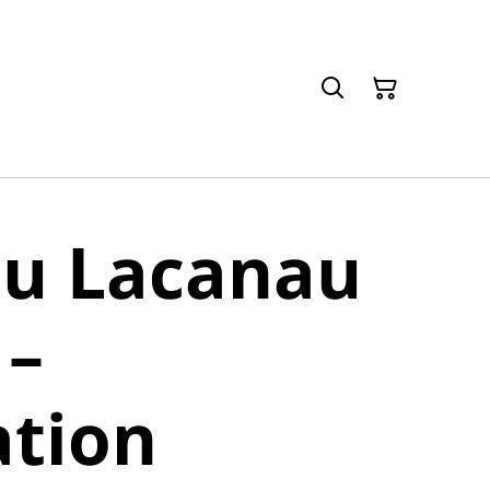
au Lacanau
 –
ation