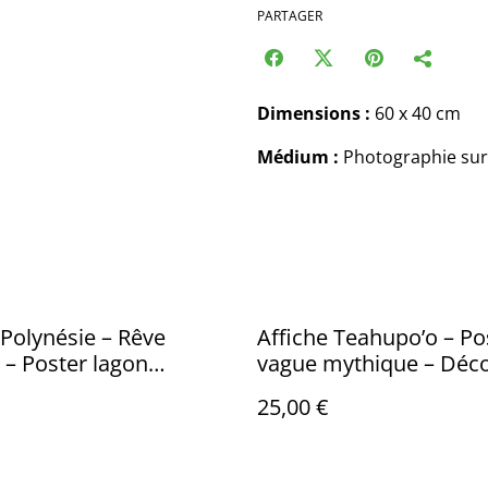
PARTAGER
Dimensions :
60 x 40 cm
Médium :
Photographie sur 
 Polynésie – Rêve
Affiche Teahupo’o – Po
l – Poster lagon
vague mythique – Déco
se – Décoration
murale surf
25,00 €