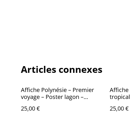
Articles connexes
Affiche Polynésie – Premier
Affiche
voyage – Poster lagon –
tropica
Décoration murale tropicale
turquoi
25,00 €
25,00 €
murale