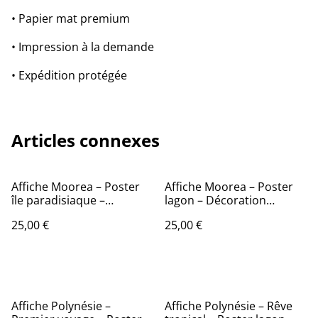
• Papier mat premium
• Impression à la demande
• Expédition protégée
Articles connexes
Affiche Moorea – Poster
Affiche Moorea – Poster
île paradisiaque –
lagon – Décoration
Décoration murale
murale exotique
25,00 €
25,00 €
exotique
Affiche Polynésie –
Affiche Polynésie – Rêve