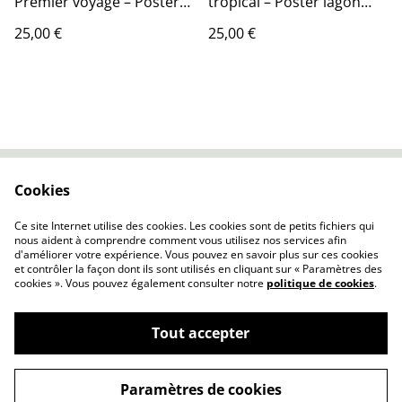
Premier voyage – Poster
tropical – Poster lagon
lagon – Décoration
turquoise – Décoration
25,00 €
25,00 €
murale tropicale
murale
Cookies
Contactez-nous
Conditions
Politique de
Politique de cookies
Ce site Internet utilise des cookies. Les cookies sont de petits fichiers qui
confidentialité
nous aident à comprendre comment vous utilisez nos services afin
d'améliorer votre expérience. Vous pouvez en savoir plus sur ces cookies
et contrôler la façon dont ils sont utilisés en cliquant sur « Paramètres des
cookies ». Vous pouvez également consulter notre
politique de cookies
.
Tout accepter
©
2026
Affiche par Nature
Paramètres de cookies
powered by