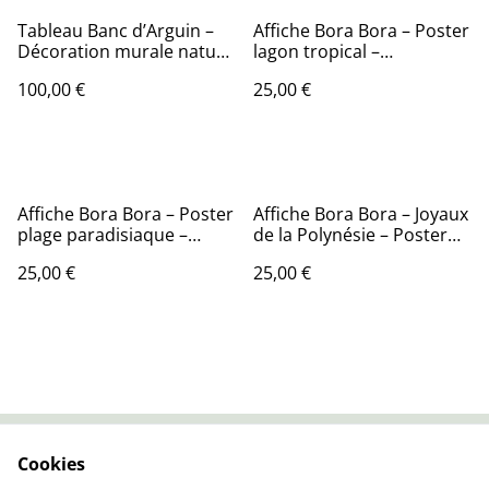
Tableau Banc d’Arguin –
Affiche Bora Bora – Poster
Décoration murale nature
lagon tropical –
– Bassin d’Arcachon
Décoration murale
100,00 €
25,00 €
exotique
Affiche Bora Bora – Poster
Affiche Bora Bora – Joyaux
plage paradisiaque –
de la Polynésie – Poster
Décoration murale
lagon – Décoration
25,00 €
25,00 €
tropicale
murale exotique
Cookies
Contactez-nous
Conditions