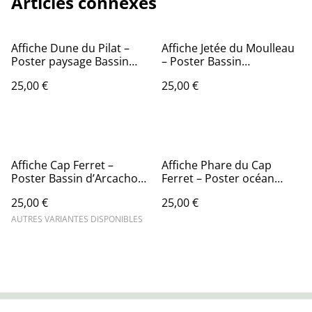
Articles connexes
Affiche Dune du Pilat –
Affiche Jetée du Moulleau
Poster paysage Bassin
– Poster Bassin
d’Arcachon – Décoration
d’Arcachon – Décoration
25,00 €
25,00 €
murale nature
murale bord de mer
Affiche Cap Ferret –
Affiche Phare du Cap
Poster Bassin d’Arcachon
Ferret – Poster océan
– Décoration murale bord
Atlantique – Décoration
25,00 €
25,00 €
de mer
murale bord de mer
AUTRES VARIANTES DISPONIBLES