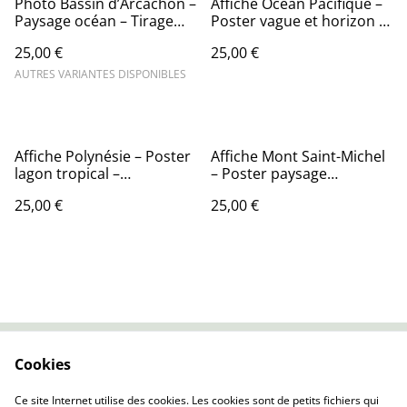
Photo Bassin d’Arcachon –
Affiche Océan Pacifique –
Paysage océan – Tirage
Poster vague et horizon –
photo
Décoration murale nature
25,00 €
25,00 €
AUTRES VARIANTES DISPONIBLES
Affiche Polynésie – Poster
Affiche Mont Saint-Michel
lagon tropical –
– Poster paysage
Décoration murale
normand – Décoration
25,00 €
25,00 €
exotique
murale patrimoine
Cookies
Contactez-nous
Conditions
Politique de
Politique de cookies
Ce site Internet utilise des cookies. Les cookies sont de petits fichiers qui