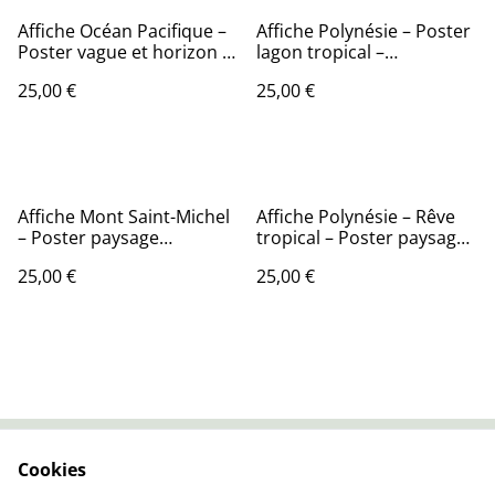
Affiche Océan Pacifique –
Affiche Polynésie – Poster
Poster vague et horizon –
lagon tropical –
Décoration murale nature
Décoration murale
25,00 €
25,00 €
exotique
Affiche Mont Saint-Michel
Affiche Polynésie – Rêve
– Poster paysage
tropical – Poster paysage
normand – Décoration
exotique – Décoration
25,00 €
25,00 €
murale patrimoine
murale
Cookies
Contactez-nous
Conditions