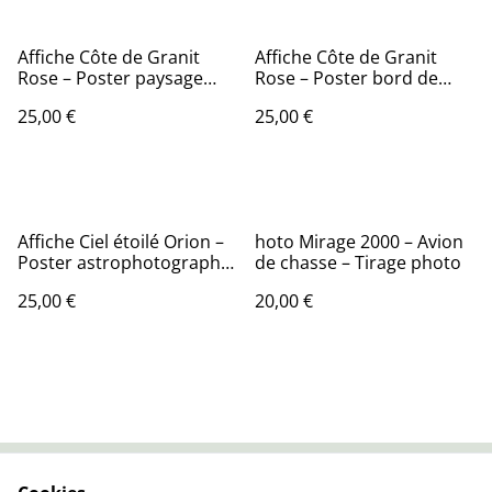
Affiche Côte de Granit
Affiche Côte de Granit
Rose – Poster paysage
Rose – Poster bord de
Bretagne – Décoration
mer – Décoration murale
25,00 €
25,00 €
murale nature
minérale
Affiche Ciel étoilé Orion –
hoto Mirage 2000 – Avion
Poster astrophotographie
de chasse – Tirage photo
– Décoration murale
25,00 €
20,00 €
cosmos