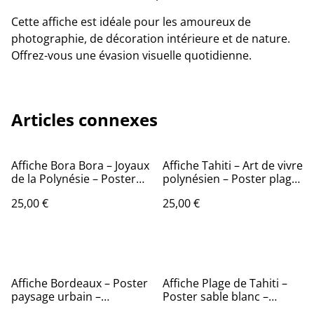
Cette affiche est idéale pour les amoureux de
photographie, de décoration intérieure et de nature.
Offrez-vous une évasion visuelle quotidienne.
Articles connexes
Affiche Bora Bora – Joyaux
Affiche Tahiti – Art de vivre
de la Polynésie – Poster
polynésien – Poster plage
lagon – Décoration
– Décoration murale
25,00 €
25,00 €
murale exotique
Affiche Bordeaux – Poster
Affiche Plage de Tahiti –
paysage urbain –
Poster sable blanc –
Décoration murale
Décoration murale