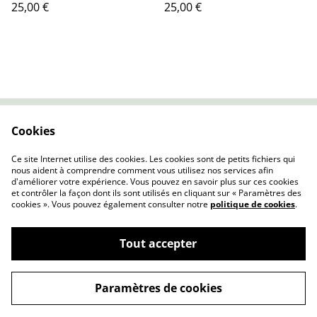
25,00 €
25,00 €
moderne
exotique
Cookies
Contactez-nous
Conditions
Politique de
Politique de cookies
Ce site Internet utilise des cookies. Les cookies sont de petits fichiers qui
confidentialité
nous aident à comprendre comment vous utilisez nos services afin
d'améliorer votre expérience. Vous pouvez en savoir plus sur ces cookies
et contrôler la façon dont ils sont utilisés en cliquant sur « Paramètres des
cookies ». Vous pouvez également consulter notre
politique de cookies
.
Tout accepter
©
2026
Affiche par Nature
Paramètres de cookies
powered by