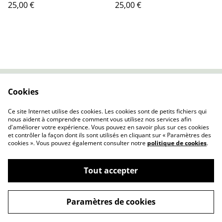
25,00 €
25,00 €
exotique
murale patrimoine
Cookies
Contactez-nous
Conditions
Politique de
Politique de cookies
Ce site Internet utilise des cookies. Les cookies sont de petits fichiers qui
confidentialité
nous aident à comprendre comment vous utilisez nos services afin
d'améliorer votre expérience. Vous pouvez en savoir plus sur ces cookies
et contrôler la façon dont ils sont utilisés en cliquant sur « Paramètres des
cookies ». Vous pouvez également consulter notre
politique de cookies
.
Tout accepter
©
2026
Affiche par Nature
Paramètres de cookies
powered by