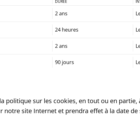
DURÉE
IN
2 ans
L
24 heures
L
2 ans
L
90 jours
L
olitique sur les cookies, en tout ou en partie, à
notre site Internet et prendra effet à la date de 