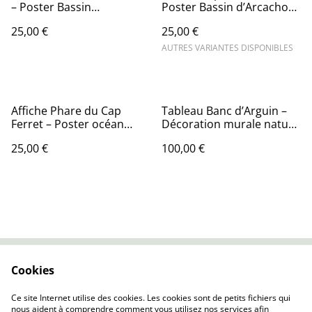
– Poster Bassin
Poster Bassin d’Arcachon
d’Arcachon – Décoration
– Décoration murale bord
25,00 €
25,00 €
murale bord de mer
de mer
AUTRES VARIANTES DISPONIBLES
Affiche Phare du Cap
Tableau Banc d’Arguin –
Ferret – Poster océan
Décoration murale nature
Atlantique – Décoration
– Bassin d’Arcachon
25,00 €
100,00 €
murale bord de mer
Cookies
Contactez-nous
Conditions
Politique de
Politique de cookies
Ce site Internet utilise des cookies. Les cookies sont de petits fichiers qui
confidentialité
nous aident à comprendre comment vous utilisez nos services afin