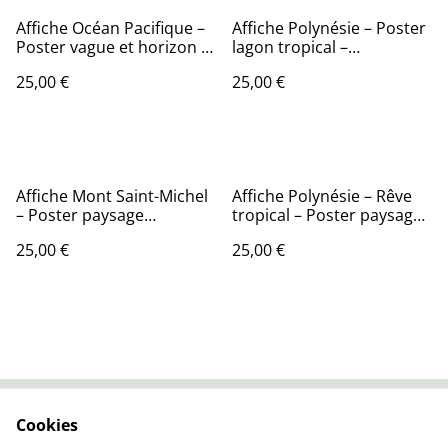
Affiche Océan Pacifique –
Affiche Polynésie – Poster
Poster vague et horizon –
lagon tropical –
Décoration murale nature
Décoration murale
25,00 €
25,00 €
exotique
Affiche Mont Saint-Michel
Affiche Polynésie – Rêve
– Poster paysage
tropical – Poster paysage
normand – Décoration
exotique – Décoration
25,00 €
25,00 €
murale patrimoine
murale
Cookies
Contactez-nous
Conditions