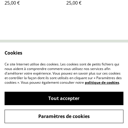
25,00 €
25,00 €
urbaine
maritime
Cookies
Contactez-nous
Conditions
Politique de
Politique de cookies
Ce site Internet utilise des cookies. Les cookies sont de petits fichiers qui
confidentialité
nous aident à comprendre comment vous utilisez nos services afin
d'améliorer votre expérience. Vous pouvez en savoir plus sur ces cookies
et contrôler la façon dont ils sont utilisés en cliquant sur « Paramètres des
cookies ». Vous pouvez également consulter notre
politique de cookies
.
Tout accepter
©
2026
Affiche par Nature
Paramètres de cookies
powered by