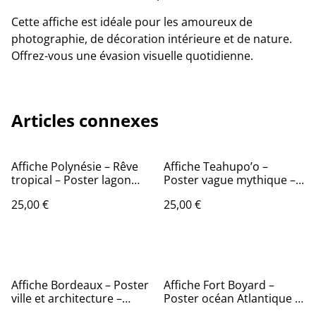
Cette affiche est idéale pour les amoureux de
photographie, de décoration intérieure et de nature.
Offrez-vous une évasion visuelle quotidienne.
Articles connexes
Affiche Polynésie – Rêve
Affiche Teahupo’o –
tropical – Poster lagon
Poster vague mythique –
turquoise – Décoration
Décoration murale surf
25,00 €
25,00 €
murale
Affiche Bordeaux – Poster
Affiche Fort Boyard –
ville et architecture –
Poster océan Atlantique –
Décoration murale
Décoration murale