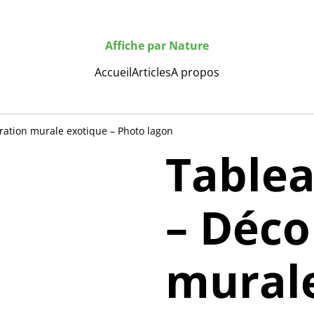
Affiche par Nature
Accueil
Articles
A propos
ation murale exotique – Photo lagon
Table
– Déco
murale