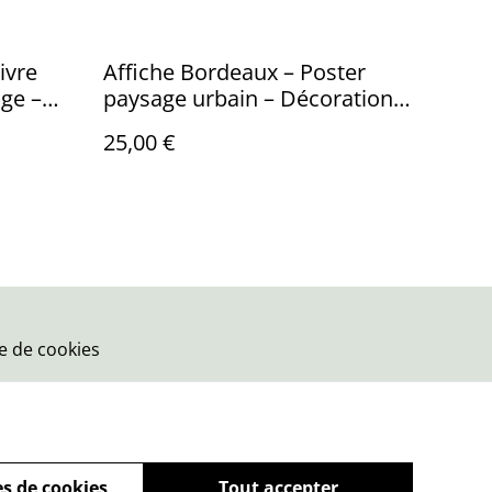
vivre
Affiche Bordeaux – Poster
age –
paysage urbain – Décoration
murale moderne
25,00 €
ue de cookies
s de cookies
Tout accepter