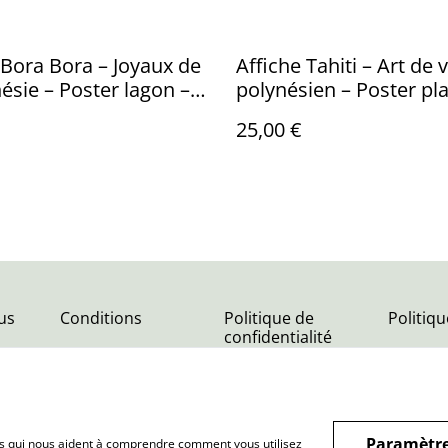
 Bora Bora – Joyaux de
Affiche Tahiti – Art de 
nésie – Poster lagon –
polynésien – Poster pl
ion murale exotique
Décoration murale
25,00 €
us
Conditions
Politique de
Politiq
confidentialité
Paramètre
hiers qui nous aident à comprendre comment vous utilisez