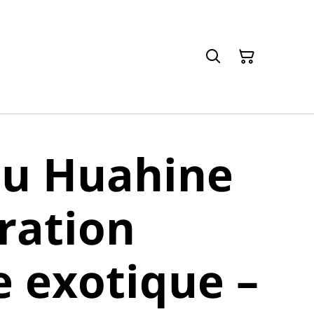
au Huahine
ration
 exotique –